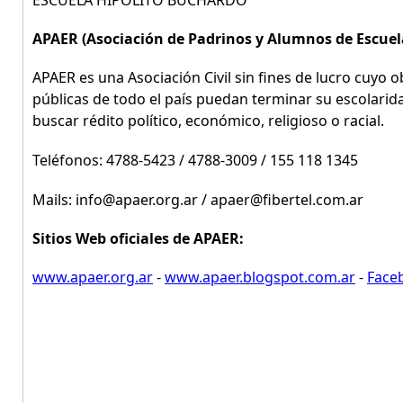
ESCUELA HIPOLITO BUCHARDO
APAER (Asociación de Padrinos y Alumnos de Escuel
APAER es una Asociación Civil sin fines de lucro cuyo o
públicas de todo el país puedan terminar su escolarida
buscar rédito político, económico, religioso o racial.
Teléfonos: 4788-5423 / 4788-3009 / 155 118 1345
Mails: info@apaer.org.ar / apaer@fibertel.com.ar
Sitios Web oficiales de APAER:
www.apaer.org.ar
-
www.apaer.blogspot.com.ar
-
Faceb