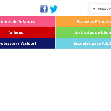
rdines de Infantes
Escuelas Primari
Talleres
Institutos de Idio
ntessori / Waldorf
Escuelas para Adu