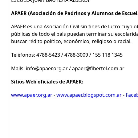
ESCUELA JUAN BAUTISTA ALBERDI
APAER (Asociación de Padrinos y Alumnos de Escuel
APAER es una Asociación Civil sin fines de lucro cuyo o
públicas de todo el país puedan terminar su escolarida
buscar rédito político, económico, religioso o racial.
Teléfonos: 4788-5423 / 4788-3009 / 155 118 1345
Mails: info@apaer.org.ar / apaer@fibertel.com.ar
Sitios Web oficiales de APAER:
www.apaer.org.ar
-
www.apaer.blogspot.com.ar
-
Faceb