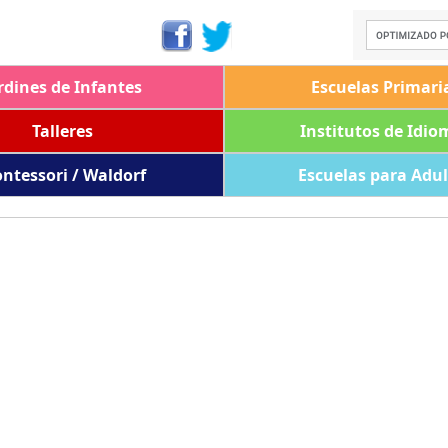
rdines de Infantes
Escuelas Primari
Talleres
Institutos de Idio
ntessori / Waldorf
Escuelas para Adu