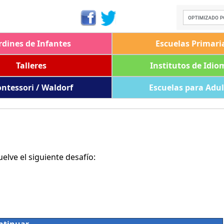
rdines de Infantes
Escuelas Primari
Talleres
Institutos de Idio
ntessori / Waldorf
Escuelas para Adu
lve el siguiente desafío: