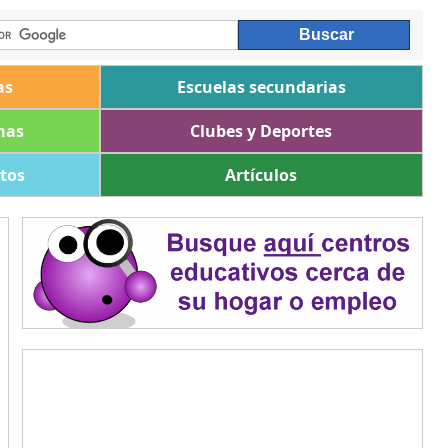
as
Escuelas secundarias
mas
Clubes y Deportes
ltos
Artículos