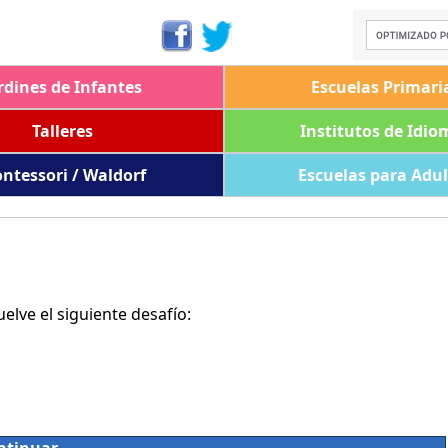
rdines de Infantes
Escuelas Primari
Talleres
Institutos de Idio
ntessori / Waldorf
Escuelas para Adu
lve el siguiente desafío: