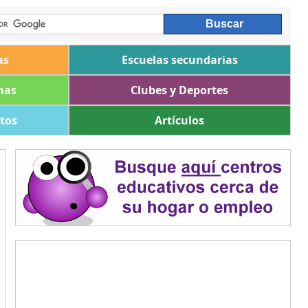
as
Escuelas secundarias
mas
Clubes y Deportes
ltos
Artículos