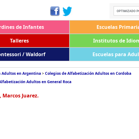
rdines de Infantes
Escuelas Primari
Talleres
Institutos de Idio
ntessori / Waldorf
Escuelas para Adu
n Adultos en Argentina
>
Colegios de Alfabetización Adultos en Cordoba
Alfabetización Adultos en General Roca
, Marcos Juarez.