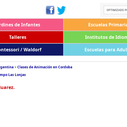
rdines de Infantes
Escuelas Primari
Talleres
Institutos de Idio
ntessori / Waldorf
Escuelas para Adu
rgentina
>
Clases de Animación en Cordoba
ampo Las Lonjas
Juarez.