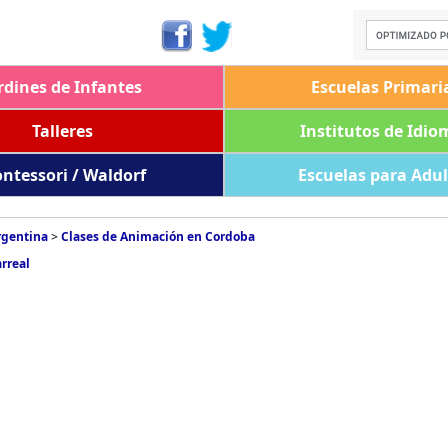
rdines de Infantes
Escuelas Primari
Talleres
Institutos de Idio
ntessori / Waldorf
Escuelas para Adu
rgentina
>
Clases de Animación en Cordoba
rreal