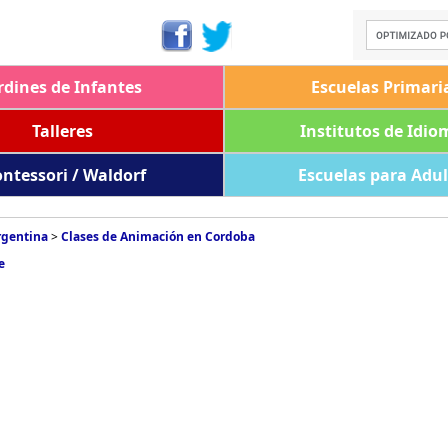
rdines de Infantes
Escuelas Primari
Talleres
Institutos de Idio
ntessori / Waldorf
Escuelas para Adu
rgentina
>
Clases de Animación en Cordoba
e