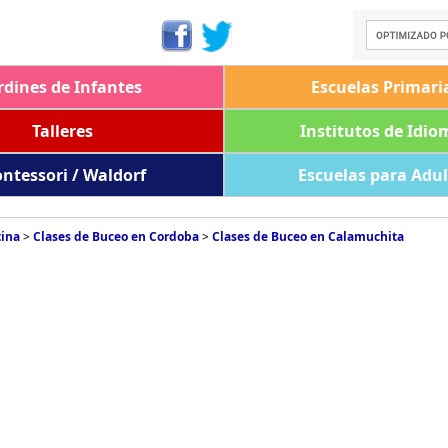
rdines de Infantes
Escuelas Primari
Talleres
Institutos de Idio
ntessori / Waldorf
Escuelas para Adu
tina
>
Clases de Buceo en Cordoba
>
Clases de Buceo en Calamuchita