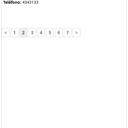
Teléfono:
4343133
<
1
2
3
4
5
6
7
>