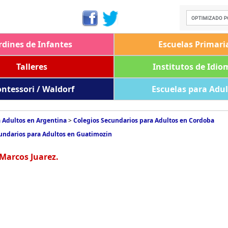
rdines de Infantes
Escuelas Primari
Talleres
Institutos de Idio
ntessori / Waldorf
Escuelas para Adu
 Adultos en Argentina
>
Colegios Secundarios para Adultos en Cordoba
undarios para Adultos en Guatimozin
Marcos Juarez.