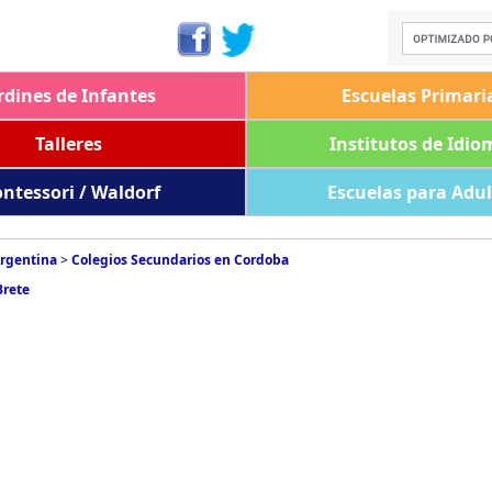
rdines de Infantes
Escuelas Primari
Talleres
Institutos de Idio
ntessori / Waldorf
Escuelas para Adu
Argentina
>
Colegios Secundarios en Cordoba
Brete