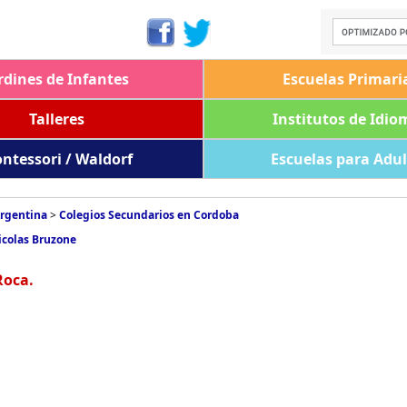
rdines de Infantes
Escuelas Primari
Talleres
Institutos de Idio
ntessori / Waldorf
Escuelas para Adu
Argentina
>
Colegios Secundarios en Cordoba
icolas Bruzone
Roca.