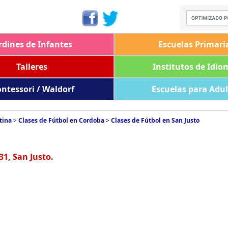
rdines de Infantes
Escuelas Primari
Talleres
Institutos de Idio
ntessori / Waldorf
Escuelas para Adu
tina
>
Clases de Fútbol en Cordoba
>
Clases de Fútbol en San Justo
1, San Justo.