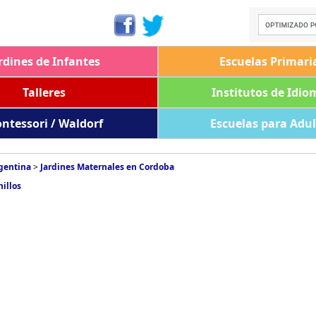
rdines de Infantes
Escuelas Primari
Talleres
Institutos de Idio
ntessori / Waldorf
Escuelas para Adu
rgentina
>
Jardines Maternales en Cordoba
illos