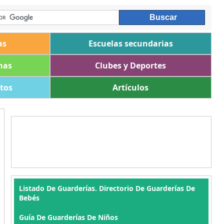
as
Escuelas secundarias
mas
Clubes y Deportes
ltos
Artículos
Listado De Guarderías. Directorio De Guarderías De
Bebés
Guía De Guarderías De Niños