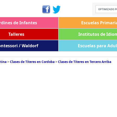
rdines de Infantes
Escuelas Primari
Talleres
Institutos de Idio
ntessori / Waldorf
Escuelas para Adu
ntina
>
Clases de Títeres en Cordoba
>
Clases de Títeres en Tercero Arriba